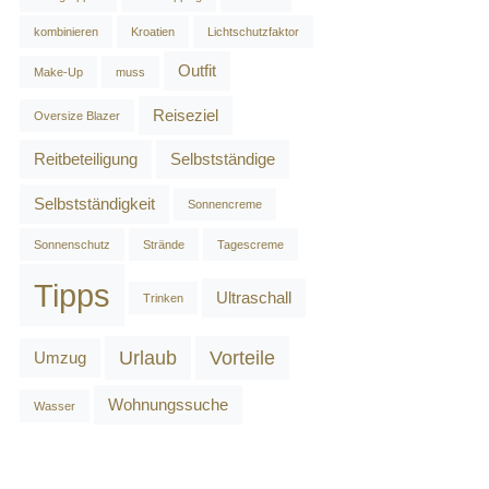
kombinieren
Kroatien
Lichtschutzfaktor
Outfit
Make-Up
muss
Reiseziel
Oversize Blazer
Reitbeteiligung
Selbstständige
Selbstständigkeit
Sonnencreme
Sonnenschutz
Strände
Tagescreme
Tipps
Ultraschall
Trinken
Urlaub
Vorteile
Umzug
Wohnungssuche
Wasser