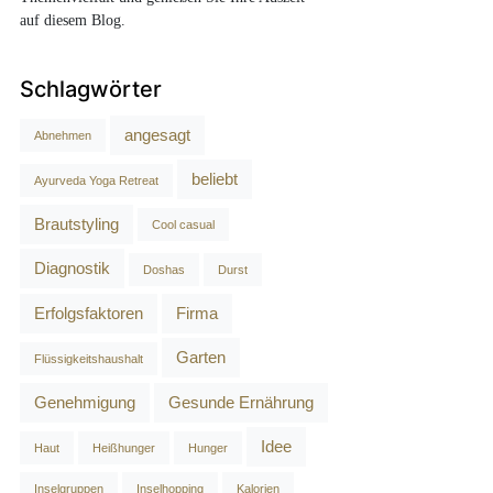
auf diesem Blog.
Schlagwörter
angesagt
Abnehmen
beliebt
Ayurveda Yoga Retreat
Brautstyling
Cool casual
Diagnostik
Doshas
Durst
Erfolgsfaktoren
Firma
Garten
Flüssigkeitshaushalt
Genehmigung
Gesunde Ernährung
Idee
Haut
Heißhunger
Hunger
Inselgruppen
Inselhopping
Kalorien