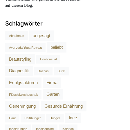
auf diesem Blog.
Schlagwörter
angesagt
Abnehmen
beliebt
Ayurveda Yoga Retreat
Brautstyling
Cool casual
Diagnostik
Doshas
Durst
Erfolgsfaktoren
Firma
Garten
Flüssigkeitshaushalt
Genehmigung
Gesunde Ernährung
Idee
Haut
Heißhunger
Hunger
Inselgruppen
Inselhopping
Kalorien