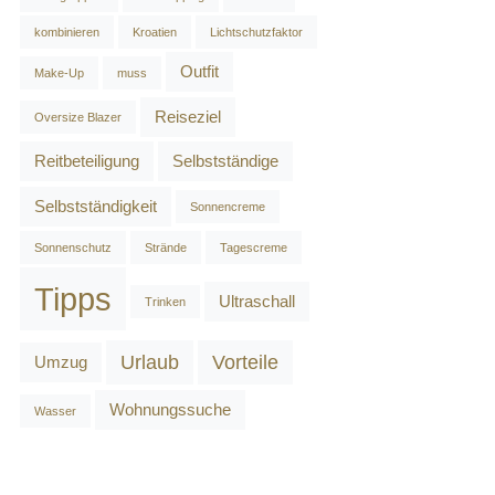
kombinieren
Kroatien
Lichtschutzfaktor
Outfit
Make-Up
muss
Reiseziel
Oversize Blazer
Reitbeteiligung
Selbstständige
Selbstständigkeit
Sonnencreme
Sonnenschutz
Strände
Tagescreme
Tipps
Ultraschall
Trinken
Urlaub
Vorteile
Umzug
Wohnungssuche
Wasser