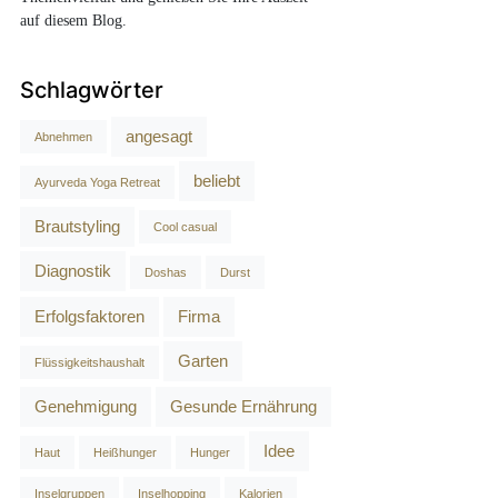
auf diesem Blog.
Schlagwörter
angesagt
Abnehmen
beliebt
Ayurveda Yoga Retreat
Brautstyling
Cool casual
Diagnostik
Doshas
Durst
Erfolgsfaktoren
Firma
Garten
Flüssigkeitshaushalt
Genehmigung
Gesunde Ernährung
Idee
Haut
Heißhunger
Hunger
Inselgruppen
Inselhopping
Kalorien