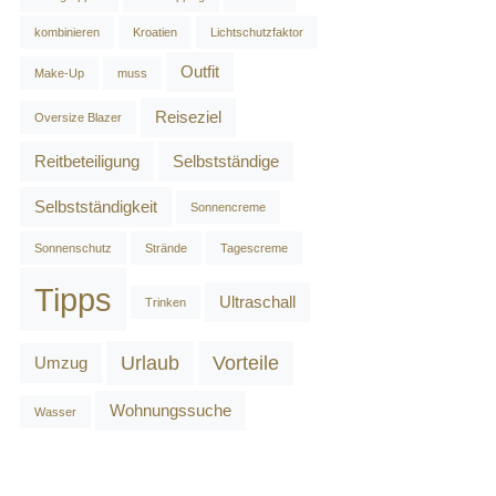
kombinieren
Kroatien
Lichtschutzfaktor
Outfit
Make-Up
muss
Reiseziel
Oversize Blazer
Reitbeteiligung
Selbstständige
Selbstständigkeit
Sonnencreme
Sonnenschutz
Strände
Tagescreme
Tipps
Ultraschall
Trinken
Urlaub
Vorteile
Umzug
Wohnungssuche
Wasser