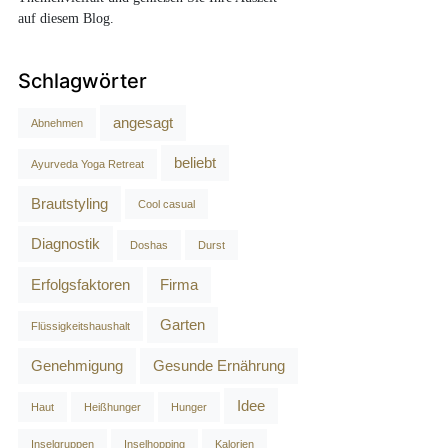
auf diesem Blog.
Schlagwörter
angesagt
Abnehmen
beliebt
Ayurveda Yoga Retreat
Brautstyling
Cool casual
Diagnostik
Doshas
Durst
Erfolgsfaktoren
Firma
Garten
Flüssigkeitshaushalt
Genehmigung
Gesunde Ernährung
Idee
Haut
Heißhunger
Hunger
Inselgruppen
Inselhopping
Kalorien