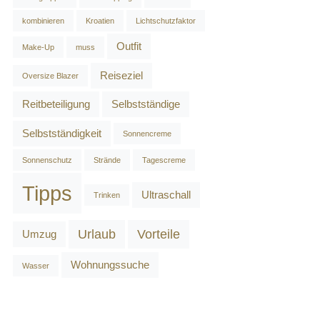
kombinieren
Kroatien
Lichtschutzfaktor
Outfit
Make-Up
muss
Reiseziel
Oversize Blazer
Reitbeteiligung
Selbstständige
Selbstständigkeit
Sonnencreme
Sonnenschutz
Strände
Tagescreme
Tipps
Ultraschall
Trinken
Urlaub
Vorteile
Umzug
Wohnungssuche
Wasser